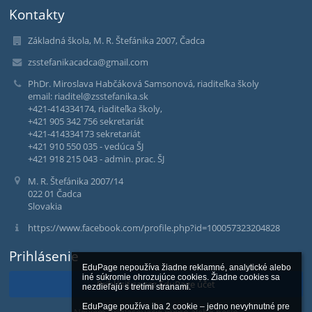
Kontakty
Základná škola, M. R. Štefánika 2007, Čadca
zsstefanikacadca@gmail.com
PhDr. Miroslava Habčáková Samsonová, riaditeľka školy
email: riaditel@zsstefanika.sk
+421-414334174, riaditeľka školy,
+421 905 342 756 sekretariát
+421-414334173 sekretariát
+421 910 550 035 - vedúca ŠJ
+421 918 215 043 - admin. prac. ŠJ
M. R. Štefánika 2007/14
022 01 Čadca
Slovakia
https://www.facebook.com/profile.php?id=100057323204828
Prihlásenie
EduPage nepoužíva žiadne reklamné, analytické alebo 
iné súkromie ohrozujúce cookies. Žiadne cookies sa 
Prihlásiť sa cez EduPage účet
nezdieľajú s tretími stranami.

EduPage používa iba 2 cookie – jedno nevyhnutné pre 