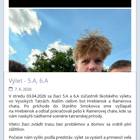
Výlet - 5.A, 6.A
7. 6. 2026
V stredu 03.04.2026 sa žiaci 5.A a 6.A zúčastnili školského výletu
vo Vysokých Tatrách. Naším cieľom bol Hrebienok a Rainerova
chata. Po príchode do Starého Smokovca sme vyšlapali
na Hrebienok a odtiaľ pokračovali pešo k Rainerovej chate, kde sa
nám naskytli nádherné scenérie tatranskej prírody.
Všetci žiaci zvládli trasu bez problémov a domov sa vrátili plní
zážitkov.
Počasie nám vyšlo podľa predstáv, výlet sa vydaril a priniesol veľa