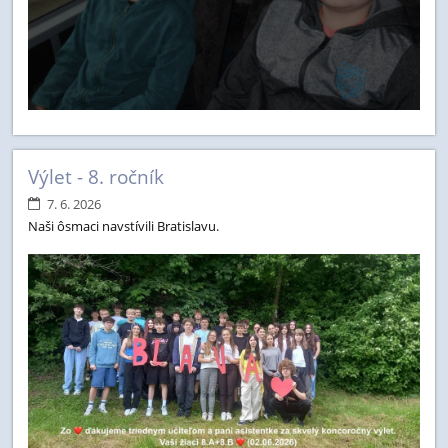
Výlet - 8. ročník
7. 6. 2026
Naši ôsmaci navstívili Bratislavu.