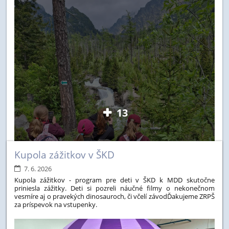
13
Kupola zážitkov v ŠKD
7. 6. 2026
Kupola zážitkov - program pre deti v ŠKD k MDD skutočne
priniesla zážitky. Deti si pozreli náučné filmy o nekonečnom
vesmíre aj o pravekých dinosauroch, či včelí závod
Ďakujeme ZRPŠ
za príspevok na vstupenky.