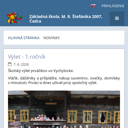
PRIHLÁSENIE
Základná škola, M. R. Štefánika 2007,
Čadca
HLAVNÁ STRÁNKA
NOVINKY
Novinky
Predchádzajúci
3
4
5
6
7
8
9
10
Výlet - 1.ročník
11
12
Ďalší
7. 6. 2026
Školský výlet prváčikov vo Vychylovke.
Vláčik, dáždniky a pršiplášte, nákup suvenírov, ovečky, domčeky
z minulosti. Prváci si dnes užívali prvý spoločný výlet.