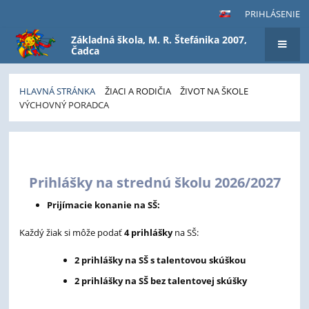
PRIHLÁSENIE
Základná škola, M. R. Štefánika 2007,
Čadca
HLAVNÁ STRÁNKA
ŽIACI A RODIČIA
ŽIVOT NA ŠKOLE
VÝCHOVNÝ PORADCA
Výchovný
poradca
Prihlášky na strednú školu 2026/2027
Prijímacie konanie na SŠ:
Každý žiak si môže podať
4 prihlášky
na SŠ:
2 prihlášky na SŠ s talentovou skúškou
2 prihlášky na SŠ bez talentovej skúšky