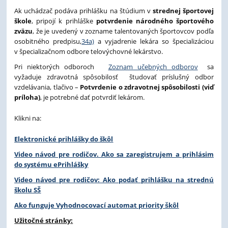
Ak uchádzač podáva prihlášku na štúdium v
strednej športovej
škole
, pripojí k prihláške
potvrdenie národného športového
zväzu
, že je uvedený v zozname talentovaných športovcov podľa
osobitného predpisu,
34a)
a vyjadrenie lekára so špecializáciou
v špecializačnom odbore telovýchovné lekárstvo.
Pri niektorých odboroch
Zoznam učebných odborov
sa
vyžaduje zdravotná spôsobilosť študovať príslušný odbor
vzdelávania, tlačivo –
Potvrdenie o zdravotnej spôsobilosti (viď
príloha)
, je potrebné dať potvrdiť lekárom.
Klikni na:
Elektronické prihlášky do škôl
Video návod pre rodičov. Ako sa zaregistrujem a prihlásim
do systému ePrihlášky
Video návod pre rodičov: Ako podať prihlášku na strednú
školu SŠ
Ako funguje Vyhodnocovací automat priority škôl
Užitočné stránky: