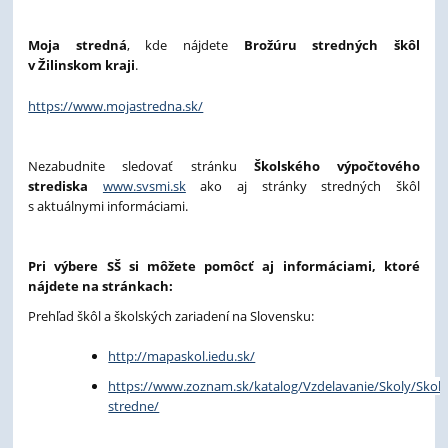
Moja stredná
, kde nájdete
Brožúru stredných škôl
v Žilinskom kraji
.
https://www.mojastredna.sk/
Nezabudnite sledovať stránku
Školského výpočtového
strediska
www.svsmi.sk
ako aj stránky stredných škôl
s aktuálnymi informáciami.
Pri výbere SŠ si môžete pomôcť aj informáciami, ktoré
nájdete na stránkach:
Prehľad škôl a školských zariadení na Slovensku:
http://mapaskol.iedu.sk/
https://www.zoznam.sk/katalog/Vzdelavanie/Skoly/Skoly
stredne/