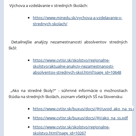
Výchova a vzdelávanie v stredných školách:
https://www.minedu.sk/vychova-a-vzdelavanie-v-
strednych-skolach/
Detailnejšie analýzy nezamestnanosti absolventov stredných
škôl:
https://www.cvtisr.sk/skolstvo/regionalne-
skolstvo/aktualne-analyzy-nezamestnanosti-
absolventov-strednych-skol.html?page_id=10648
„Ako na stredné školy?“ - súhrnné informácie o možnostiach
štúdia na stredných školách, zoznam všetkých SŠ na Slovensku:
https://www.cvtisr.sk/buxus/docs//JH/uvod_ako_na_ss.p
https://www.cvtisr.sk/buxus/docs//JH/ako_na_ss.pdf
https://www.cvtisr.sk/skolstvo/regionalne-
skolstvo.html?page_id=10267