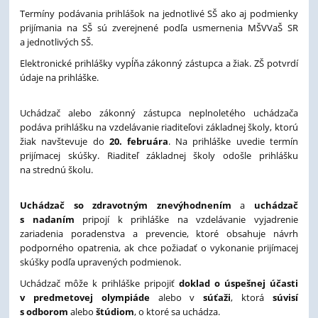
Termíny podávania prihlášok na jednotlivé SŠ ako aj podmienky
prijímania na SŠ sú zverejnené podľa usmernenia MŠVVaŠ SR
a jednotlivých SŠ.
Elektronické prihlášky vypĺňa zákonný zástupca a žiak. ZŠ potvrdí
údaje na prihláške.
Uchádzač alebo zákonný zástupca neplnoletého uchádzača
podáva prihlášku na vzdelávanie riaditeľovi základnej školy, ktorú
žiak navštevuje do
20. februára
. Na prihláške uvedie termín
prijímacej skúšky. Riaditeľ základnej školy odošle prihlášku
na strednú školu.
Uchádzač so zdravotným znevýhodnením
a
uchádzač
s nadaním
pripojí k prihláške na vzdelávanie vyjadrenie
zariadenia poradenstva a prevencie, ktoré obsahuje návrh
podporného opatrenia, ak chce požiadať o vykonanie prijímacej
skúšky podľa upravených podmienok.
Uchádzač môže k prihláške pripojiť
doklad o úspešnej účasti
v predmetovej olympiáde
alebo v
súťaži
, ktorá
súvisí
s odborom
alebo
štúdiom
, o ktoré sa uchádza.