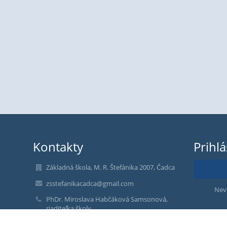
Kontakty
Prihl
Základná škola, M. R. Štefánika 2007, Čadca
zsstefanikacadca@gmail.com
Nev
PhDr. Miroslava Habčáková Samsonová,
riaditeľka školy
email: riaditel@zsstefanika.sk
+421-414334174, riaditeľka školy,