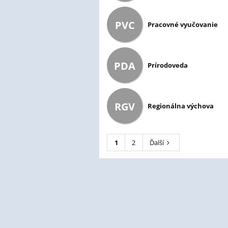
PVC
Pracovné vyučovanie
PDA
Prírodoveda
RGV
Regionálna výchova
1
2
Ďalší