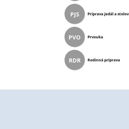
PJS
Príprava jedál a stolo
PVO
Prvouka
RDR
Rodinná príprava