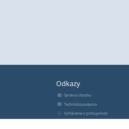
Odkazy
Správca obsahu
Technická podpora
Vyhlásenie o prístupnosti
Právne informácie