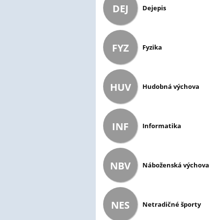
DEJ
Dejepis
FYZ
Fyzika
HUV
Hudobná výchova
INF
Informatika
NBV
Náboženská výchova
NES
Netradičné športy