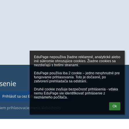
EduPage nepoužíva žiadne reklamné, analytické alebo 
iné súkromie ohrozujúce cookies. Žiadne cookies sa 
nezdieľajú s tretími stranami.

EduPage používa iba 2 cookie – jedno nevyhnutné pre 
fungovanie prihlasovania. Toto je dočasné, po 
ásenie
zatvorení prehliadača sa odstráni.

Druhé cookie zvyšuje bezpečnosť prihlásenia - vďaka 
nemu EduPage vie identifikovať prihlásenie z 
Prihlásiť sa cez EduPage účet
neznámeho počítača.
Ok
iem prihlasovacie meno alebo heslo