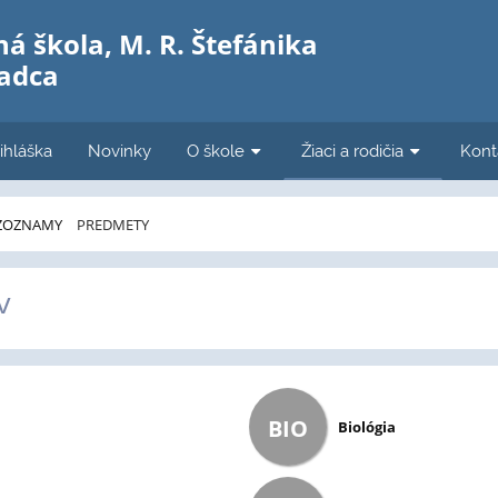
á škola, M. R. Štefánika
Čadca
ihláška
Novinky
O škole
Žiaci a rodičia
Kont
ZOZNAMY
PREDMETY
v
BIO
Biológia