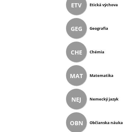
ETV
Etická výchova
GEG
Geografia
CHE
Chémia
MAT
Matematika
NEJ
Nemecký jazyk
OBN
Občianska náuka