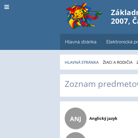
Základn
2007, 
Hlavná stránka
Elektronická pr
HLAVNÁ STRÁNKA
ŽIACI A RODIČIA
Predmety
Zoznam predmeto
ANJ
Anglický jazyk