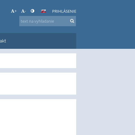
+
-
PRIHLÁSENIE
akt