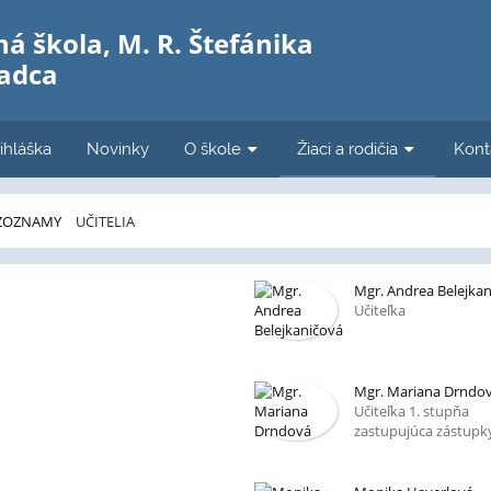
á škola, M. R. Štefánika
Čadca
ihláška
Novinky
O škole
Žiaci a rodičia
Kont
ZOZNAMY
UČITELIA
Mgr. Andrea Belejka
Učiteľka
Mgr. Mariana Drndo
Učiteľka 1. stupňa
zastupujúca zástupky