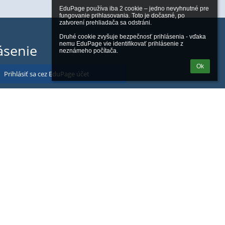
EduPage používa iba 2 cookie – jedno nevyhnutné pre 
fungovanie prihlasovania. Toto je dočasné, po 
zatvorení prehliadača sa odstráni.

Druhé cookie zvyšuje bezpečnosť prihlásenia - vďaka 
nemu EduPage vie identifikovať prihlásenie z 
ásenie
neznámeho počítača.
Ok
Prihlásiť sa cez EduPage účet
iem prihlasovacie meno alebo heslo