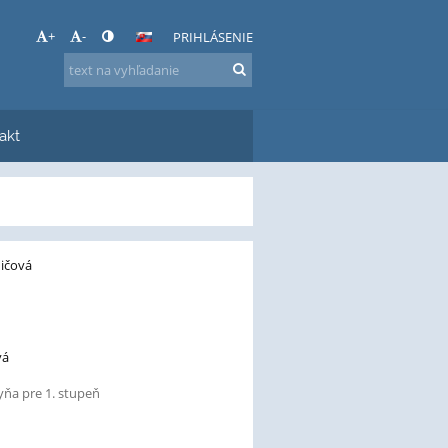
+
-
PRIHLÁSENIE
akt
ničová
vá
ňa pre 1. stupeň