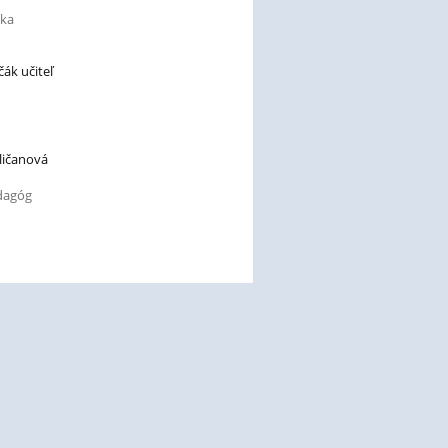
tka
ák učiteľ
ličanová
edagóg