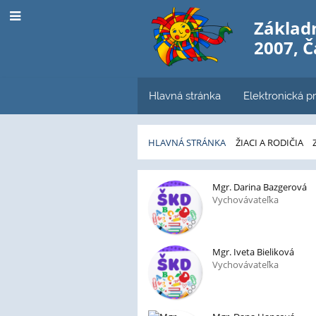
Základn
2007, 
Hlavná stránka
Elektronická pr
HLAVNÁ STRÁNKA
ŽIACI A RODIČIA
Učitelia
Mgr. Darina Bazgerová
Vychovávateľka
Mgr. Iveta Bieliková
Vychovávateľka