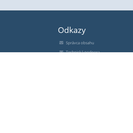
Odkazy
Správca obsahu
Technická podpora
Vyhlásenie o prístupnosti
Právne informácie
Zásady ochrany osobných údajov
Údaje o prevádzkovateľovi
Mapa stránok
O nás
Kontakt
Novinky