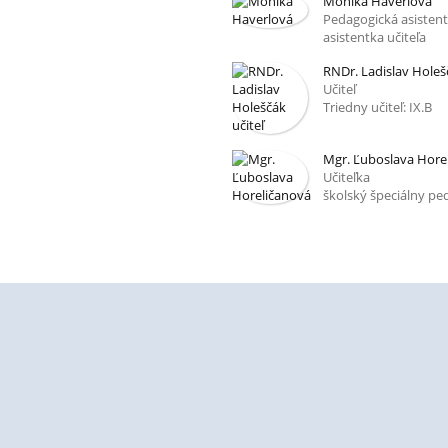
Monika Haverlová
Pedagogická asisten
asistentka učiteľa
RNDr. Ladislav Holešč
Učiteľ
Triedny učiteľ: IX.B
Mgr. Ľuboslava Hore
Učiteľka
školský špeciálny p