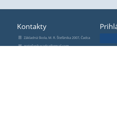
Kontakty
Prihl
Základná škola, M. R. Štefánika 2007, Čadca
zsstefanikacadca@gmail.com
Nev
PhDr. Miroslava Habčáková Samsonová,
riaditeľka školy
email: riaditel@zsstefanika.sk
+421-414334174, riaditeľka školy,
+421 905 342 756 sekretariát
+421-414334173 sekretariát
+421 910 550 035 - vedúca ŠJ
+421 918 215 043 - admin. prac. ŠJ
M. R. Štefánika 2007/14
022 01 Čadca
Slovakia
https://www.facebook.com/profile.php?