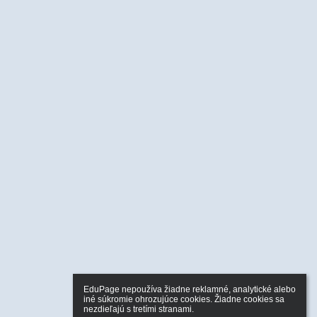
EduPage nepoužíva žiadne reklamné, analytické alebo 
iné súkromie ohrozujúce cookies. Žiadne cookies sa 
nezdieľajú s tretími stranami.
