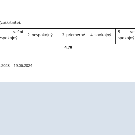
(zaškrtnite):
 – veľmi
5- veľ
2- nespokojný
3- priemerné
4- spokojný
espokojný
spokojný
4,78
0.2023 – 19.06.2024