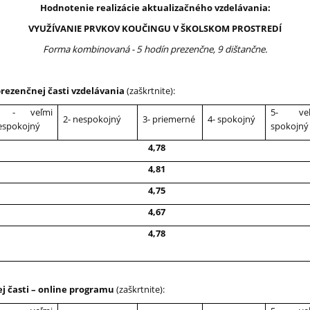
Hodnotenie realizácie aktualizačného vzdelávania:
VYUŽÍVANIE PRVKOV KOUČINGU V ŠKOLSKOM PROSTREDÍ
Forma kombinovaná - 5 hodín prezenčne, 9 dištančne.
prezenčnej časti vzdelávania
(zaškrtnite):
 - veľmi
5- veľ
2- nespokojný
3- priemerné
4- spokojný
espokojný
spokojný
4,78
4,81
4,75
4,67
4,78
j časti – online programu
(zaškrtnite):