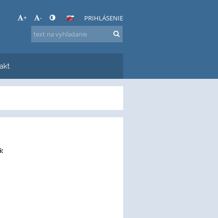
+
-
PRIHLÁSENIE
akt
6: