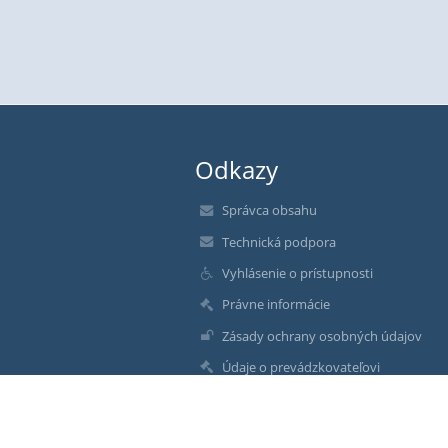
Odkazy
Správca obsahu
Technická podpora
Vyhlásenie o prístupnosti
Právne informácie
Zásady ochrany osobných údajov
Údaje o prevádzkovateľovi
Mapa stránok
O nás