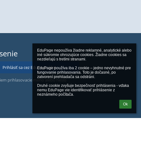
ásenie
EduPage nepoužíva žiadne reklamné, analytické alebo 
iné súkromie ohrozujúce cookies. Žiadne cookies sa 
nezdieľajú s tretími stranami.

Prihlásiť sa cez EduPage účet
EduPage používa iba 2 cookie – jedno nevyhnutné pre 
fungovanie prihlasovania. Toto je dočasné, po 
zatvorení prehliadača sa odstráni.

iem prihlasovacie meno alebo heslo
Druhé cookie zvyšuje bezpečnosť prihlásenia - vďaka 
nemu EduPage vie identifikovať prihlásenie z 
neznámeho počítača.
Ok