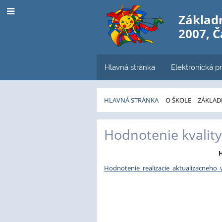
Základn
2007, 
Hlavná stránka
Elektronická pr
HLAVNÁ STRÁNKA
O ŠKOLE
ZÁKLAD
Aktualizačné
Hodnotenie kvality
vzdelávanie
H
Hodnotenie_realizacie_aktualizacneho_