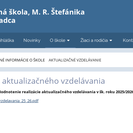
á škola, M. R. Štefánika
Čadca
ihláška
Novinky
O škole
Žiaci a rodičia
Kont
NÉ INFORMÁCIE O ŠKOLE
AKTUALIZAČNÉ VZDELÁVANIE
 aktualizačného vzdelávania
odnotenie realizácie aktualizačného vzdelávania v šk. roku 2025/202
vzdelavania_25_26.pdf