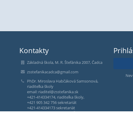
Kontakty
Prihl
Základná škola, M. R. Štefánika 2007, Čadca
zsstefanikacadca@gmail.com
Nev
PhDr. Miroslava Habčáková Samsonová,
riaditeľka školy
email: riaditel@zsstefanika.sk
+421-414334174, riaditeľka školy,
+421 905 342 756 sekretariát
+421-414334173 sekretariát
+421 910 550 035 - vedúca ŠJ
+421 918 215 043 - admin. prac. ŠJ
M. R. Štefánika 2007/14