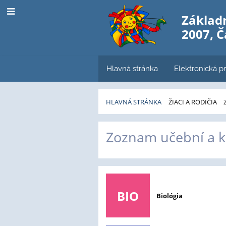
Základn
2007, 
Hlavná stránka
Elektronická pr
HLAVNÁ STRÁNKA
ŽIACI A RODIČIA
Učebne
Zoznam učební a k
BIO
Biológia