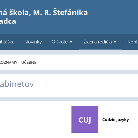
á škola, M. R. Štefánika
Čadca
ihláška
Novinky
O škole
Žiaci a rodičia
Kont
ZOZNAMY
UČEBNE
abinetov
CUJ
Cudzie jazyky