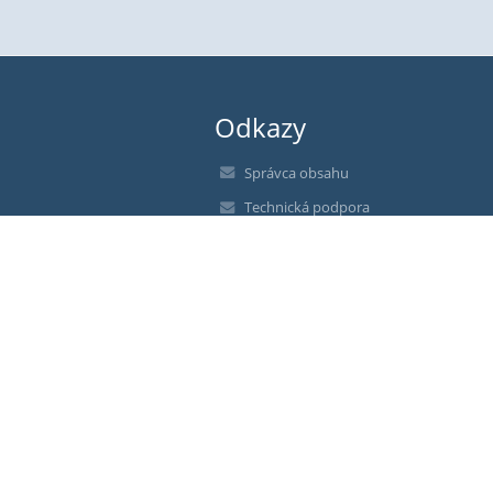
Odkazy
Správca obsahu
Technická podpora
Vyhlásenie o prístupnosti
Právne informácie
Zásady ochrany osobných údajov
Údaje o prevádzkovateľovi
Mapa stránok
O nás
Kontakt
Novinky