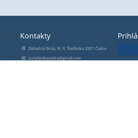
Kontakty
Prihl
Základná škola, M. R. Štefánika 2007, Čadca
zsstefanikacadca@gmail.com
Nev
PhDr. Miroslava Habčáková Samsonová,
riaditeľka školy
email: riaditel@zsstefanika.sk
+421-414334174, riaditeľka školy,
+421 905 342 756 sekretariát
+421-414334173 sekretariát
+421 910 550 035 - vedúca ŠJ
+421 918 215 043 - admin. prac. ŠJ
M. R. Štefánika 2007/14
022 01 Čadca
Slovakia
https://www.facebook.com/profile.php?