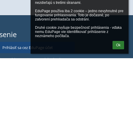
nezdieľajú s tretími stranami.

EduPage používa iba 2 cookie – jedno nevyhnutné pre 
fungovanie prihlasovania. Toto je dočasné, po 
zatvorení prehliadača sa odstráni.

Druhé cookie zvyšuje bezpečnosť prihlásenia - vďaka 
ásenie
nemu EduPage vie identifikovať prihlásenie z 
neznámeho počítača.
Ok
Prihlásiť sa cez EduPage účet
iem prihlasovacie meno alebo heslo