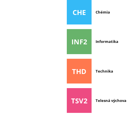
CHE
Chémia
INF2
Informatika
THD
Technika
TSV2
Telesná výchova