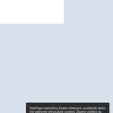
EduPage nepoužíva žiadne reklamné, analytické alebo 
iné súkromie ohrozujúce cookies. Žiadne cookies sa 