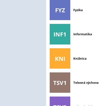
FYZ
Fyzika
INF1
Informatika
KNI
Knižnica
TSV1
Telesná výchova