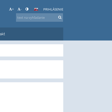
+
-
PRIHLÁSENIE
akt