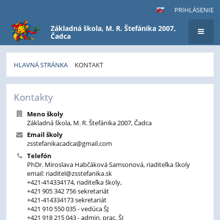
PRIHLÁSENIE
Základná škola, M. R. Štefánika 2007,
Čadca
HLAVNÁ STRÁNKA
KONTAKT
Kontakt
Kontakty
Meno školy
Základná škola, M. R. Štefánika 2007, Čadca
Email školy
zsstefanikacadca@gmail.com
Telefón
PhDr. Miroslava Habčáková Samsonová, riaditeľka školy
email: riaditel@zsstefanika.sk
+421-414334174, riaditeľka školy,
+421 905 342 756 sekretariát
+421-414334173 sekretariát
+421 910 550 035 - vedúca ŠJ
+421 918 215 043 - admin. prac. ŠJ