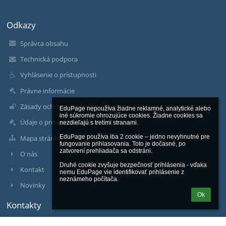
Odkazy
Správca obsahu
Technická podpora
Vyhlásenie o prístupnosti
Právne informácie
Zásady ochrany osobných údajov
EduPage nepoužíva žiadne reklamné, analytické alebo 
iné súkromie ohrozujúce cookies. Žiadne cookies sa 
Údaje o prevádzkovateľovi
nezdieľajú s tretími stranami.

EduPage používa iba 2 cookie – jedno nevyhnutné pre 
Mapa stránok
fungovanie prihlasovania. Toto je dočasné, po 
zatvorení prehliadača sa odstráni.

O nás
Druhé cookie zvyšuje bezpečnosť prihlásenia - vďaka 
Kontakt
nemu EduPage vie identifikovať prihlásenie z 
neznámeho počítača.
Novinky
Ok
Kontakty
Základná škola, M. R. Štefánika 2007, Čadca