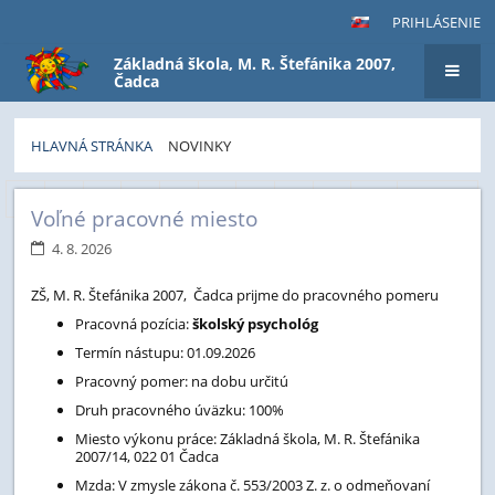
PRIHLÁSENIE
Základná škola, M. R. Štefánika 2007,
Čadca
HLAVNÁ STRÁNKA
NOVINKY
Novinky
1
2
3
4
5
6
7
8
9
10
Ďalší
Voľné pracovné miesto
4. 8. 2026
ZŠ, M. R. Štefánika 2007, Čadca prijme do pracovného pomeru
Pracovná pozícia:
školský psychológ
Termín nástupu: 01.09.2026
Pracovný pomer: na dobu určitú
Druh pracovného úväzku: 100%
Miesto výkonu práce: Základná škola, M. R. Štefánika
2007/14, 022 01 Čadca
Mzda: V zmysle zákona č. 553/2003 Z. z. o odmeňovaní