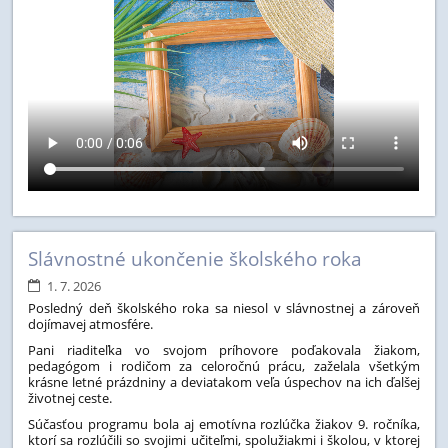
Slávnostné ukončenie školského roka
1. 7. 2026
Posledný deň školského roka sa niesol v slávnostnej a zároveň
dojímavej atmosfére.
Pani riaditeľka vo svojom príhovore poďakovala žiakom,
pedagógom i rodičom za celoročnú prácu, zaželala všetkým
krásne letné prázdniny a deviatakom veľa úspechov na ich ďalšej
životnej ceste.
Súčasťou programu bola aj emotívna rozlúčka žiakov 9. ročníka,
ktorí sa rozlúčili so svojimi učiteľmi, spolužiakmi i školou, v ktorej