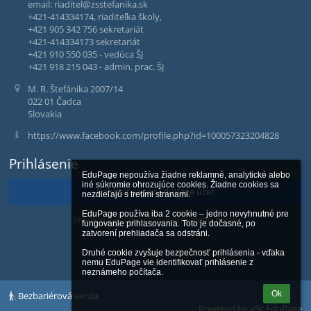
email: riaditel@zsstefanika.sk
+421-414334174, riaditeľka školy,
+421 905 342 756 sekretariát
+421-414334173 sekretariát
+421 910 550 035 - vedúca ŠJ
+421 918 215 043 - admin. prac. ŠJ
M. R. Štefánika 2007/14
022 01 Čadca
Slovakia
https://www.facebook.com/profile.php?id=100057323204828
Prihlásenie
EduPage nepoužíva žiadne reklamné, analytické alebo 
iné súkromie ohrozujúce cookies. Žiadne cookies sa 
Prihlásiť sa cez EduPage účet
nezdieľajú s tretími stranami.

EduPage používa iba 2 cookie – jedno nevyhnutné pre 
Neviem prihlasovacie meno alebo heslo
fungovanie prihlasovania. Toto je dočasné, po 
zatvorení prehliadača sa odstráni.

Druhé cookie zvyšuje bezpečnosť prihlásenia - vďaka 
nemu EduPage vie identifikovať prihlásenie z 
neznámeho počítača.
Ok
Bezbariérová verzia
Powered by
aSc EduPage