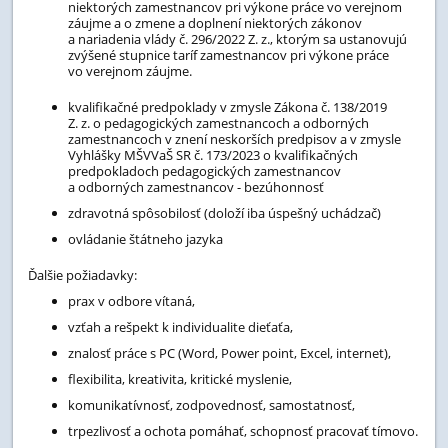
niektorých zamestnancov pri výkone práce vo verejnom
záujme a o zmene a doplnení niektorých zákonov
a nariadenia vlády č. 296/2022 Z. z., ktorým sa ustanovujú
zvýšené stupnice taríf zamestnancov pri výkone práce
vo verejnom záujme.
kvalifikačné predpoklady v zmysle Zákona č. 138/2019
Z. z. o pedagogických zamestnancoch a odborných
zamestnancoch v znení neskorších predpisov a v zmysle
Vyhlášky MŠVVaŠ SR č. 173/2023 o kvalifikačných
predpokladoch pedagogických zamestnancov
a odborných zamestnancov - bezúhonnosť
zdravotná spôsobilosť (doloží iba úspešný uchádzač)
ovládanie štátneho jazyka
Ďalšie požiadavky:
prax v odbore vítaná,
vzťah a rešpekt k individualite dieťaťa,
znalosť práce s PC (Word, Power point, Excel, internet),
flexibilita, kreativita, kritické myslenie,
komunikatívnosť, zodpovednosť, samostatnosť,
trpezlivosť a ochota pomáhať, schopnosť pracovať tímovo.