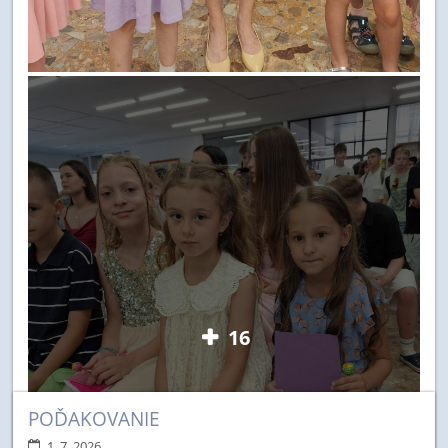
16
POĎAKOVANIE
1. 7. 2026