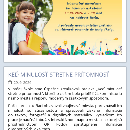
KEĎ MINULOSŤ STRETNE PRÍTOMNOSŤ
29. 6. 2026
V našej škole sme úspešne zrealizovali projekt „Keď minulosť
stretne prítomnosť“, ktorého cieľom bolo priblížiť žiakom históriu
nášho mesta a regiónu moderným zážitkovým spôsobom.
Počas projektu žiaci objavovali zaujímavé miesta, porovnávali ich
minulosť so súčasnosťou a spracovali získané informácie
do textov, fotografií a digitálnych materiálov. Výsledkom ich
práce je náučná tabuľa s interaktívnou mapou mesta, na ktorej sú
prostredníctvom QR kódov sprístupnené informácie
o jednotlivých lokalitách.