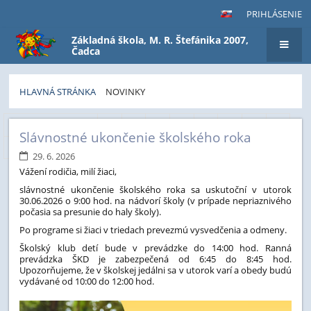
PRIHLÁSENIE
Základná škola, M. R. Štefánika 2007,
Čadca
HLAVNÁ STRÁNKA
NOVINKY
Novinky
Predchádzajúci
1
2
3
4
5
6
7
8
Slávnostné ukončenie školského roka
9
10
Ďalší
29. 6. 2026
Vážení rodičia, milí žiaci,
slávnostné ukončenie školského roka sa uskutoční v utorok
30.06.2026 o 9:00 hod. na nádvorí školy (v prípade nepriaznivého
počasia sa presunie do haly školy).
Po programe si žiaci v triedach prevezmú vysvedčenia a odmeny.
Školský klub detí bude v prevádzke do 14:00 hod. Ranná
prevádzka ŠKD je zabezpečená od 6:45 do 8:45 hod.
Upozorňujeme, že v školskej jedálni sa v utorok varí a obedy budú
vydávané od 10:00 do 12:00 hod.