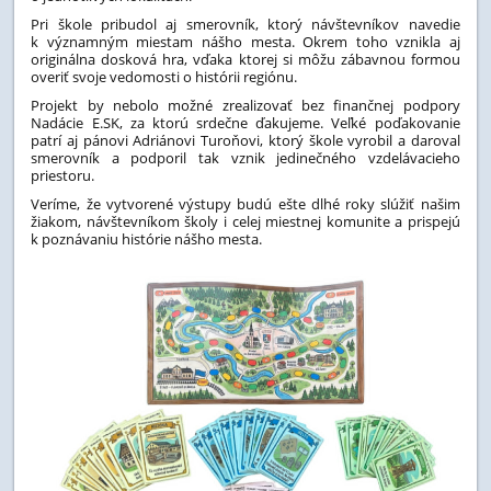
Pri škole pribudol aj smerovník, ktorý návštevníkov navedie
k významným miestam nášho mesta. Okrem toho vznikla aj
originálna dosková hra, vďaka ktorej si môžu zábavnou formou
overiť svoje vedomosti o histórii regiónu.
Projekt by nebolo možné zrealizovať bez finančnej podpory
Nadácie E.SK, za ktorú srdečne ďakujeme. Veľké poďakovanie
patrí aj pánovi Adriánovi Turoňovi, ktorý škole vyrobil a daroval
smerovník a podporil tak vznik jedinečného vzdelávacieho
priestoru.
Veríme, že vytvorené výstupy budú ešte dlhé roky slúžiť našim
žiakom, návštevníkom školy i celej miestnej komunite a prispejú
k poznávaniu histórie nášho mesta.