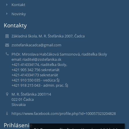
Kontakt
Novinky
Kontakty
Základná škola, M. R. Štefánika 2007, Čadca
zsstefanikacadca@gmail.com
PhDr. Miroslava Habčáková Samsonová, riaditeľka školy
email: riaditel@zsstefanika.sk
+421-414334174, riaditeľka školy,
+421 905 342 756 sekretariát
+421-414334173 sekretariát
+421 910 550 035 - vedúca ŠJ
+421 918 215 043 - admin. prac. ŠJ
M. R. Štefánika 2007/14
022 01 Čadca
Slovakia
https://www.facebook.com/profile.php?id=100057323204828
Prihlásenie