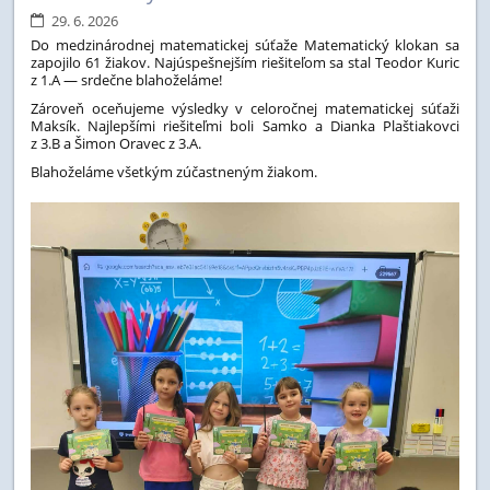
29. 6. 2026
Do medzinárodnej matematickej súťaže Matematický klokan sa
zapojilo 61 žiakov. Najúspešnejším riešiteľom sa stal Teodor Kuric
z 1.A — srdečne blahoželáme!
Zároveň oceňujeme výsledky v celoročnej matematickej súťaži
Maksík. Najlepšími riešiteľmi boli Samko a Dianka Plaštiakovci
z 3.B a Šimon Oravec z 3.A.
Blahoželáme všetkým zúčastneným žiakom.